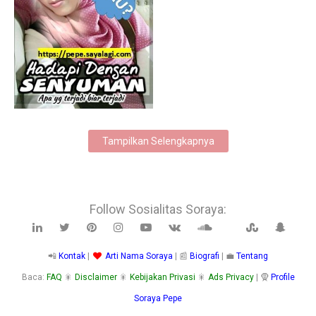
6/11/2025
Tampilkan Selengkapnya
Follow Sosialitas Soraya:
📲
Kontak
|
Arti Nama Soraya
| 📰
Biografi
| 💼
Tentang
Baca:
FAQ
🎇
Disclaimer
🎇
Kebijakan Privasi
🎇
Ads Privacy
| 🧕
Profile
Soraya Pepe