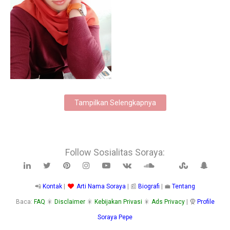
6/19/2025
Tampilkan Selengkapnya
Follow Sosialitas Soraya:
📲
Kontak
|
Arti Nama Soraya
| 📰
Biografi
| 💼
Tentang
Baca:
FAQ
🎇
Disclaimer
🎇
Kebijakan Privasi
🎇
Ads Privacy
| 🧕
Profile
Soraya Pepe