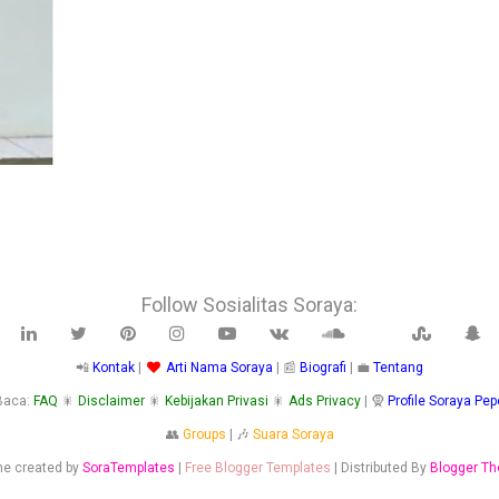
Follow Sosialitas Soraya:
📲
Kontak
|
Arti Nama Soraya
| 📰
Biografi
| 💼
Tentang
Baca:
FAQ
🎇
Disclaimer
🎇
Kebijakan Privasi
🎇
Ads Privacy
| 🧕
Profile Soraya Pep
👥
Groups
| 🎶
Suara Soraya
e created by
SoraTemplates
|
Free Blogger Templates
| Distributed By
Blogger T