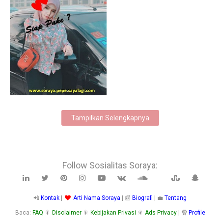
6/15/2025
Tampilkan Selengkapnya
Follow Sosialitas Soraya:
📲
Kontak
|
Arti Nama Soraya
| 📰
Biografi
| 💼
Tentang
Baca:
FAQ
🎇
Disclaimer
🎇
Kebijakan Privasi
🎇
Ads Privacy
| 🧕
Profile